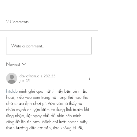
JUST IN: Senate Confirms
From Jeannine - 
Attorney General Todd
Ninja on electricit
Blanche in Overnight Vote,
Women System . . Link
Economic Collapse . . . . 1
2 Comments
Leaves for August Recess
Minute Video
Without Passing SAVE Act
(VIDEO)
Write a comment...
Newest
davidthom.a.s.282.55
Jun 25
hitclub
 mình ghé qua thử vì thấy bạn bè nhắc 
hoài, kiểu vào xem trang họ trông thế nào thôi 
chứ chưa định chơi gì. Vừa vào là thấy họ 
nhấn mạnh chuyện kiểm tra đúng link trước khi 
đăng nhập, đặt ngay chỗ dễ nhìn nên mình 
cũng đỡ lăn tăn hơn. Mình chỉ lướt nhanh mấy 
đoạn hướng dẫn cơ bản, đọc không bị rối, 
chữ nghĩa gọn gàng chứ không nhồi nhét. 